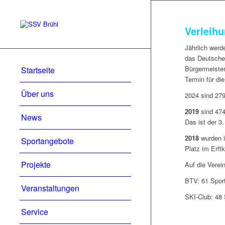
Verleih
Jährlich werd
das Deutsche 
Bürgermeister
Startseite
Termin für di
Über uns
2024 sind 279
2019
sind
474
News
Das ist der 3
2018
wurden i
Sportangebote
Platz im
Erftk
Projekte
Auf die Vere
BTV: 61 Spor
Veranstaltungen
SKI-Club: 48 
Service