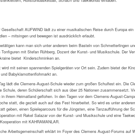
stenklettern, Rollstuhlbasketball, Schach und Taekwondo einladen.
 Gesellschaft AUFWIND lädt zu einer musikalischen Reise durch Europa ein 
ien – mitsingen und bewegen ist ausdrücklich erlaubt.
betätigen kann man sich unter anderem beim Basteln von Schmetterlingen un
 Tonfiguren mit Stefan Rühberg, Dozent der Kunst- und Musikschule. Der Ver
kraine bietet Kinderschminken an.
 wird mit seinen spannenden Spielgeräten vor Ort sein. Zudem bietet der Ki
 und Babyklamottenflohmarkt an.
ag lädt die Clemens-August-Schule wieder zum großen Schulfest ein. Die C
ne Schule, deren Schülerschaft sich aus über 25 Nationen zusammensetzt. Vi
 in ihrem Heimatland geflohen. In den Tagen vor dem Clemens-August-Campu
oche statt, die gezielt auch auf das Fest hinarbeitet. So wird es unter andere
att geben, einen Spieleparcours für die Jüngsten, eine Tanzaufführung der S
operation mit Rakel Salazar von der Kunst- und Musikschule und eine Taekw
n Kooperation mit KAHRAMANLAR.
ische Arbeitsgemeinschaft erklärt im Foyer des Clemens August-Forums auf 