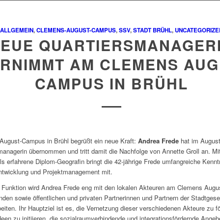
ALLGEMEIN
,
CLEMENS-AUGUST-CAMPUS
,
SSV
,
STADT BRÜHL
,
UNCATEGORIZE
EUE QUARTIERSMANAGER
RNIMMT AM CLEMENS AUG
CAMPUS IN BRÜHL
August-Campus in Brühl begrüßt ein neue Kraft:
Andrea Frede
hat im August
managerin übernommen und tritt damit die Nachfolge von Annette Groll an. Mi
s erfahrene Diplom-Geografin bringt die 42-jährige Frede umfangreiche Kennt
ntwicklung und Projektmanagement mit.
n Funktion wird Andrea Frede eng mit den lokalen Akteuren am Clemens Aug
en sowie öffentlichen und privaten Partnerinnen und Partnern der Stadtgesel
ten. Ihr Hauptziel ist es, die Vernetzung dieser verschiedenen Akteure zu f
en zu initiieren, die sozialraumverbindende und integrationsfördernde Angeb