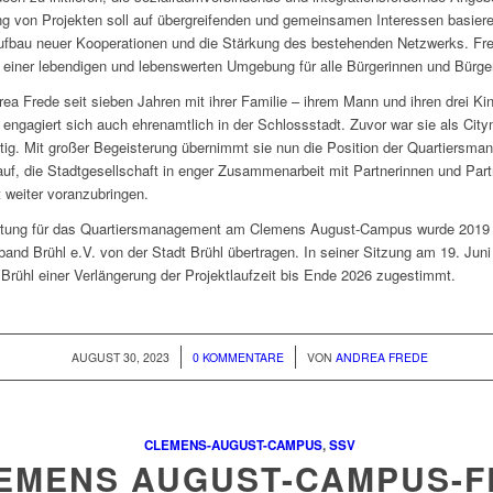
 von Projekten soll auf übergreifenden und gemeinsamen Interessen basiere
ufbau neuer Kooperationen und die Stärkung des bestehenden Netzwerks. Fre
 einer lebendigen und lebenswerten Umgebung für alle Bürgerinnen und Bürger
rea Frede seit sieben Jahren mit ihrer Familie – ihrem Mann und ihren drei Kin
 engagiert sich auch ehrenamtlich in der Schlossstadt. Zuvor war sie als Cit
ätig. Mit großer Begeisterung übernimmt sie nun die Position der Quartiersma
rauf, die Stadtgesellschaft in enger Zusammenarbeit mit Partnerinnen und Par
weiter voranzubringen.
rtung für das Quartiersmanagement am Clemens August-Campus wurde 2019
band Brühl e.V. von der Stadt Brühl übertragen. In seiner Sitzung am 19. Juni
 Brühl einer Verlängerung der Projektlaufzeit bis Ende 2026 zugestimmt.
/
/
AUGUST 30, 2023
0 KOMMENTARE
VON
ANDREA FREDE
CLEMENS-AUGUST-CAMPUS
,
SSV
EMENS AUGUST-CAMPUS-F