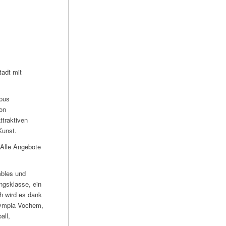
tadt mit
pus
on
ttraktiven
Kunst.
 Alle Angebote
mbles und
ngsklasse, ein
h wird es dank
lympia Vochem,
all,