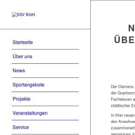
N
ÜBE
Startseite
Über uns
News
Sportangebote
Der Clemens 
der Quartiers
Projekte
Fachwissen al
städtischer E
Veranstaltungen
In ihrer neue
den Anwohnend
Service
zusammenarbei
gemeinsam Ide