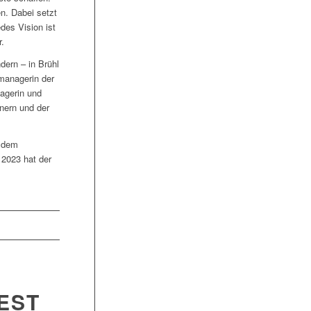
n. Dabei setzt
des Vision ist
.
dern – in Brühl
ymanagerin der
nagerin und
tnern und der
 dem
 2023 hat der
EST