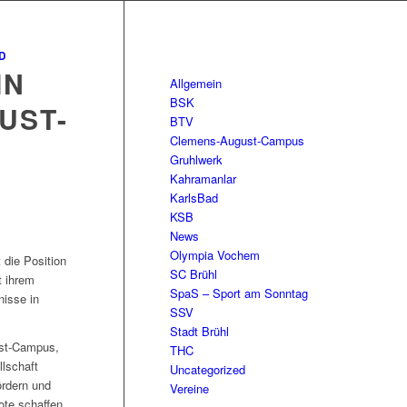
D
IN
Allgemein
BSK
UST-
BTV
Clemens-August-Campus
Gruhlwerk
Kahramanlar
KarlsBad
KSB
News
Olympia Vochem
 die Position
SC Brühl
t ihrem
SpaS – Sport am Sonntag
nisse in
SSV
Stadt Brühl
ust-Campus,
THC
lschaft
Uncategorized
ördern und
Vereine
ote schaffen.