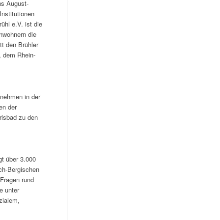
ns August-
nstitutionen
hl e.V. ist die
inwohnern die
tt den Brühler
, dem Rhein-
rnehmen in der
en der
rlsbad zu den
t über 3.000
sch-Bergischen
 Fragen rund
e unter
zialem,