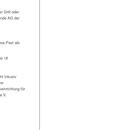
r Grill oder
kunde AG der
us-Fest als
ie 18
hl Inkusiv
he
einrichtung für
e.V.