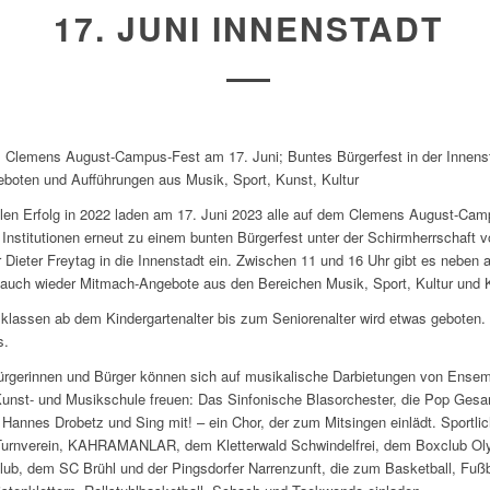
17. JUNI INNENSTADT
i: Clemens August-Campus-Fest am 17. Juni; Buntes Bürgerfest in der Innens
oten und Aufführungen aus Musik, Sport, Kunst, Kultur
len Erfolg in 2022 laden am 17. Juni 2023 alle auf dem Clemens August-Cam
Institutionen erneut zu einem bunten Bürgerfest unter der Schirmherrschaft v
 Dieter Freytag in die Innenstadt ein. Zwischen 11 und 16 Uhr gibt es neben a
auch wieder Mitmach-Angebote aus den Bereichen Musik, Sport, Kultur und 
rsklassen ab dem Kindergartenalter bis zum Seniorenalter wird etwas geboten.
s.
ürgerinnen und Bürger können sich auf musikalische Darbietungen von Ense
Kunst- und Musikschule freuen: Das Sinfonische Blasorchester, die Pop Gesa
Hannes Drobetz und Sing mit! – ein Chor, der zum Mitsingen einlädt. Sportlic
Turnverein, KAHRAMANLAR, dem Kletterwald Schwindelfrei, dem Boxclub O
b, dem SC Brühl und der Pingsdorfer Narrenzunft, die zum Basketball, Fußb