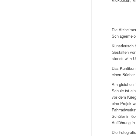
Kickboxen, Ki
Die Alzheimer
Schlagermelod
Künstlerisch 
Gestalten von
stands with U
Das Kuntibunt
einen Bücher-
Am gleichen T
Schule ist ei
vor dem Krieg
eine Projektw
Fahrradwerkst
Schüler in Ko
Aufführung i
Die Fotograf