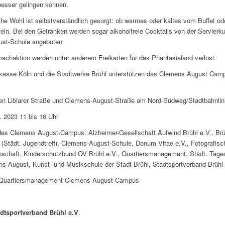
 besser gelingen können.
iche Wohl ist selbstverständlich gesorgt: ob warmes oder kaltes vom Buffet ode
feln. Bei den Getränken werden sogar alkoholfreie Cocktails von der Servier
st-Schule angeboten.
machaktion werden unter anderem Freikarten für das Phantasialand verlost.
rkasse Köln und die Stadtwerke Brühl unterstützen das Clemens August Camp
en Liblarer Straße und Clemens-August-Straße am Nord-Südweg/Stadtbahnlin
. 2023 11 bis 16 Uhr
 des Clemens August-Campus: Alzheimer-Gesellschaft Aufwind Brühl e.V., Brü
ff (Städt. Jugendtreff), Clemens-August-Schule, Donum Vitae e.V., Fotografisc
schaft, Kinderschutzbund OV Brühl e.V., Quartiersmanagement, Städt. Tages
s-August, Kunst- und Musikschule der Stadt Brühl, Stadtsportverband Brühl 
: Quartiersmanagement Clemens August-Campus
dtsportverband Brühl e.V
.