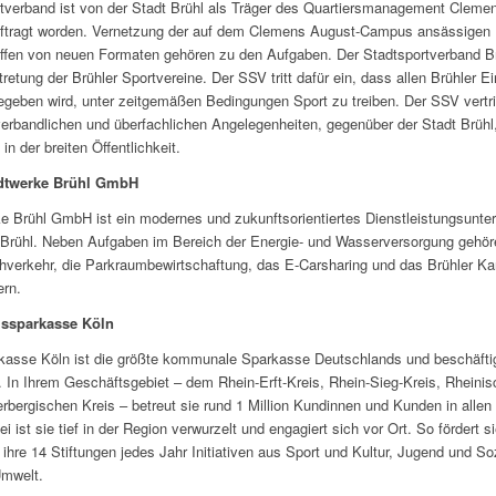
tverband ist von der Stadt Brühl als Träger des Quartiersmanagement Cleme
tragt worden. Vernetzung der auf dem Clemens August-Campus ansässigen I
fen von neuen Formaten gehören zu den Aufgaben. Der Stadtsportverband Brü
retung der Brühler Sportvereine. Der SSV tritt dafür ein, dass allen Brühler E
egeben wird, unter zeitgemäßen Bedingungen Sport zu treiben. Der SSV vertri
verbandlichen und überfachlichen Angelegenheiten, gegenüber der Stadt Brühl
 in der breiten Öffentlichkeit.
adtwerke Brühl GmbH
e Brühl GmbH ist ein modernes und zukunftsorientiertes Dienstleistungsunte
Brühl. Neben Aufgaben im Bereich der Energie- und Wasserversorgung gehör
ahverkehr, die Parkraumbewirtschaftung, das E-Carsharing und das Brühler Ka
ern.
issparkasse Köln
kasse Köln ist die größte kommunale Sparkasse Deutschlands und beschäftig
. In Ihrem Geschäftsgebiet – dem Rhein-Erft-Kreis, Rhein-Sieg-Kreis, Rheini
rbergischen Kreis – betreut sie rund 1 Million Kundinnen und Kunden in allen
 ist sie tief in der Region verwurzelt und engagiert sich vor Ort. So fördert si
ihre 14 Stiftungen jedes Jahr Initiativen aus Sport und Kultur, Jugend und So
Umwelt.