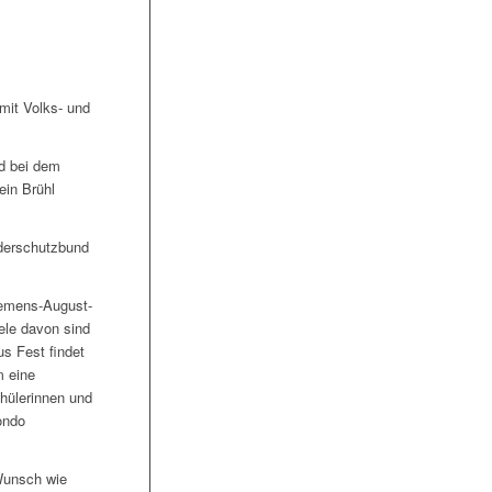
mit Volks- und
d bei dem
ein Brühl
nderschutzbund
lemens-August-
ele davon sind
s Fest findet
m eine
chülerinnen und
ondo
Wunsch wie