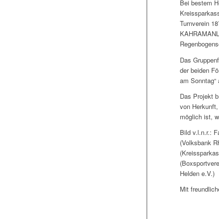
Bei bestem He
Kreissparkass
Turnverein 18
KAHRAMANLAR 
Regenbogensc
Das Gruppenfo
der beiden Fö
am Sonntag“ a
Das Projekt b
von Herkunft, 
möglich ist, 
Bild v.l.n.r.:
(Volksbank Rh
(Kreissparkas
(Boxsportvere
Helden e.V.)
Mit freundlich