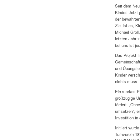
Seit dem Neus
Kinder. Jetzt
der bewährten
Ziel ist es, 
Michael Groll
letzten Jahr z
bei uns ist j
Das Projekt f
Gemeinschafts
und Übungslei
Kinder versch
nichts muss –
Ein starkes P
großzügige Un
fördert. „Ohn
umsetzen“, er
Investition i
Initiiert wur
Turnverein 18