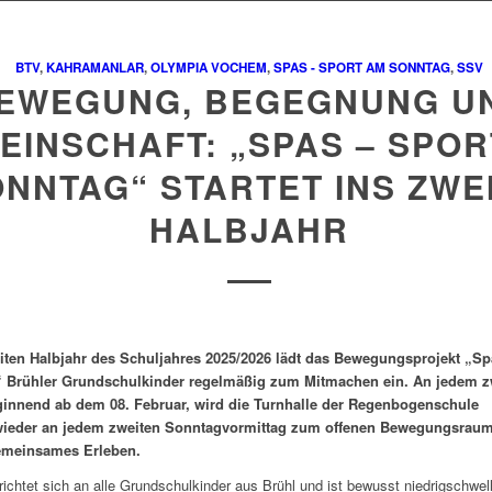
BTV
,
KAHRAMANLAR
,
OLYMPIA VOCHEM
,
SPAS - SPORT AM SONNTAG
,
SSV
EWEGUNG, BEGEGNUNG U
EINSCHAFT: „SPAS – SPOR
NNTAG“ STARTET INS ZWE
HALBJAHR
ten Halbjahr des Schuljahres 2025/2026 lädt das Bewegungsprojekt „Sp
 Brühler Grundschulkinder regelmäßig zum Mitmachen ein. An jedem z
innend ab dem 08. Februar, wird die Turnhalle der Regenbogenschule
wieder an jedem zweiten Sonntagvormittag zum offenen Bewegungsraum 
emeinsames Erleben.
ichtet sich an alle Grundschulkinder aus Brühl und ist bewusst niedrigschwelli