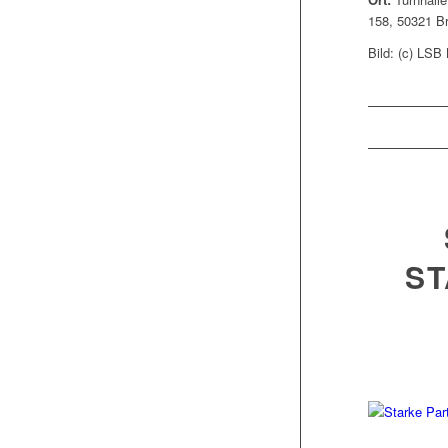
158, 50321 Br
Bild: (c) LS
S