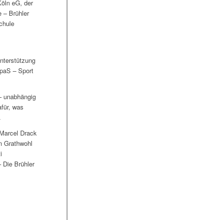
Köln eG, der
 – Brühler
chule
Unterstützung
SpaS – Sport
 – unabhängig
afür, was
.
 Marcel Drack
an Grathwohl
i
 Die Brühler