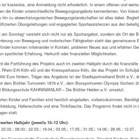
 ist kostenlos, eine Anmeldung nicht erforderlich. In einem offenen und wert
n die Kinder unterschiedliche Bewegungsangebote kennenlernen. Von klass
is hin zu abwechslungsreichen Bewegungslandschaften ist alles dabei. Begleit
lifizierten Übungsleitungen und engagierten Sportassistenzen aus den beteili
 am Sonntag“ versteht sich nicht nur als Sportangebot, sondern als Ort der 
rderung von Bewegung und motorischen Fähigkeiten steht das gemeinsame E
Kinder kommen miteinander in Kontakt, probieren Neues aus und erfahren Ge
n sportlicher Erfahrung, Herkunft oder finanziellen Möglichkeiten.
rd die Fortführung des Projekts auch im zweiten Halbjahr durch die finanziell
 Rhein-Erft-Köln eG und der Kreissparkasse Köln, die das Projekt im Schulj
.000 Euro fördern. Träger des Angebots ist der Stadtsportverband Brühl e.V., d
t dem Brühler Turnverein 1879 e.V., dem Boxsportverein Olympia Vochem 20
nd Bildungsschule KAHRAMANLAR – Die Brühler Helden e.V. umsetzt.
ierten Kinder und Familien sind herzlich eingeladen, vorbeizukommen. Benötig
rtkleidung, Hallenschuhe und eine Trinkflasche. Das Programm findet nicht in 
gen statt.
weiten Halbjahr (jeweils 10–12 Uhr):
 22.02.; 08.03.; 22.03.; 19.04.; 03.05.; 17.05.; 31.05.; 14.06.; 28.06.; 12.07.
e der Gemeinschafts-Grundschule Regenbogenschule, Standort Kierberg, Kais