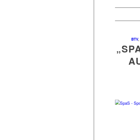
BTV
,
„SP
A