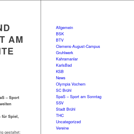
ND
Allgemein
BSK
T AM
BTV
Clemens-August-Campus
ITE
Gruhlwerk
Kahramanlar
KarlsBad
KSB
News
Olympia Vochem
SC Brühl
SpaS – Sport am Sonntag
aS – Sport
SSV
weiten
Stadt Brühl
THC
für Spiel,
Uncategorized
Vereine
g gestaltet: