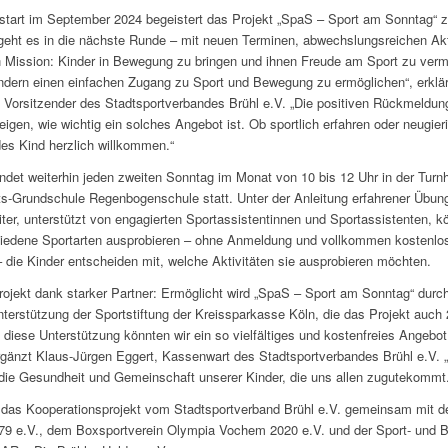
tart im September 2024 begeistert das Projekt „SpaS – Sport am Sonntag“ z
 geht es in die nächste Runde – mit neuen Terminen, abwechslungsreichen Akt
 Mission: Kinder in Bewegung zu bringen und ihnen Freude am Sport zu vermi
Kindern einen einfachen Zugang zu Sport und Bewegung zu ermöglichen“, erklärt
, Vorsitzender des Stadtsportverbandes Brühl e.V. „Die positiven Rückmeldu
eigen, wie wichtig ein solches Angebot ist. Ob sportlich erfahren oder neugie
edes Kind herzlich willkommen.“
indet weiterhin jeden zweiten Sonntag im Monat von 10 bis 12 Uhr in der Turnh
-Grundschule Regenbogenschule statt. Unter der Anleitung erfahrener Übung
ter, unterstützt von engagierten Sportassistentinnen und Sportassistenten, k
iedene Sportarten ausprobieren – ohne Anmeldung und vollkommen kostenlos
 die Kinder entscheiden mit, welche Aktivitäten sie ausprobieren möchten.
rojekt dank starker Partner: Ermöglicht wird „SpaS – Sport am Sonntag“ durch
terstützung der Sportstiftung der Kreissparkasse Köln, die das Projekt auch 2
e diese Unterstützung könnten wir ein so vielfältiges und kostenfreies Angebot
gänzt Klaus-Jürgen Eggert, Kassenwart des Stadtsportverbandes Brühl e.V. „
n die Gesundheit und Gemeinschaft unserer Kinder, die uns allen zugutekommt.
de das Kooperationsprojekt vom Stadtsportverband Brühl e.V. gemeinsam mit d
79 e.V., dem Boxsportverein Olympia Vochem 2020 e.V. und der Sport- und B