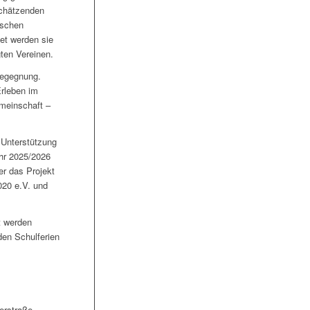
schätzenden
ischen
et werden si
e
gten Vereinen.
Begegnung.
rleben im
meinschaft –
e Unterstützung
ahr 2025/2026
er das Projekt
20 e.V. und
t werden
den Schulferien
erstraße