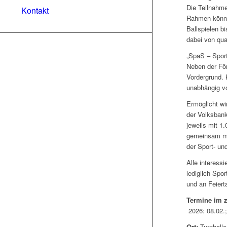
Die Teilnahme
Kontakt
Rahmen könne
Ballspielen b
dabei von qua
„SpaS – Sport
Neben der Fö
Vordergrund. 
unabhängig vo
Ermöglicht wi
der Volksbank
jeweils mit 1
gemeinsam mi
der Sport- u
Alle interess
lediglich Spo
und an Feierta
Termine im z
2026: 08.02.;
Ort:
Turnhall