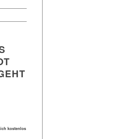
S
OT
 GEHT
ich kostenlos