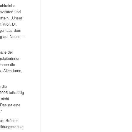
ahlreiche
ivitäten und
tteln. „Unser
 Prof. Dr.
ngen aus dem
rig auf Neues –
alle der
sleiterinnen
önnen die
. Alles kann,
 die
025 tatkräftig
 nicht
Das ist eine
“
em Brühler
ildungsschule