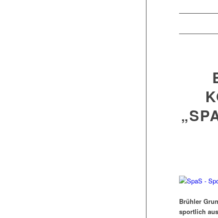
K
„SP
Brühler Grun
sportlich au