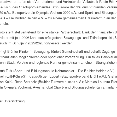
rbstwetter trafen sich Vertreterinnen und Vertreter der Volksbank Rhein-Erft-
e Köln, des Stadtsportverbandes Brühl sowie der drei durchführenden Vereine
79 e.V., Boxsportverein Olympia Vochem 2020 e.V. und Sport- und Bildungss
– Die Brühler Helden e.V. – zu einem gemeinsamen Pressetermin an der
hule.
to steht stellvertretend für eine starke Partnerschaft: Dank der finanziellen 
rderer mit je 1.000€ kann das erfolgreiche Bewegungs- und Teilhabeprojekt „
uch im Schuljahr 2025/2026 fortgesetzt werden.
ringt Brühler Kinder in Bewegung, fördert Gemeinschaft und schafft Zugänge
finanziellen Möglichkeiten oder sportlicher Vorerfahrung. Ein tolles Beispiel d
wenn Stadt, Vereine und regionale Partner gemeinsam an einem Strang ziehen
 Fatih Türk (Sport- und Bildungsschule Kahramanlar – Die Brühler Helden e.V.),
ein-Erft-Köln eG); Klaus-Jürgen Eggert (Stadtsportverband Brühl e.V.); Stef
se Köln); René Betzholz (Brühler Turnverein 1879 e.V.); Mathias Loureiro Prat
in Olympia Vochem); Ayesha Iqbal (Sport- und Bildungsschule Kahramanlar –
er Unterstützung: