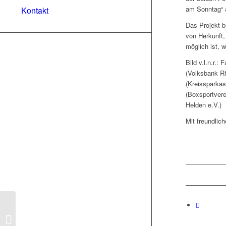
am Sonntag“ a
Kontakt
Das Projekt b
von Herkunft, 
möglich ist, 
Bild v.l.n.r.:
(Volksbank Rh
(Kreissparkas
(Boxsportvere
Helden e.V.)
Mit freundlich
„SpaS – Sport am
Sonntag“ geht auch im
Schuljahr 2025/2026