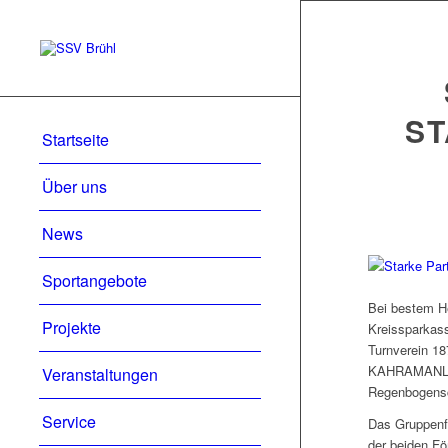
S
Startseite
Über uns
News
Sportangebote
Bei bestem He
Projekte
Kreissparkass
Turnverein 18
KAHRAMANLAR 
Veranstaltungen
Regenbogensc
Service
Das Gruppenfo
der beiden Fö