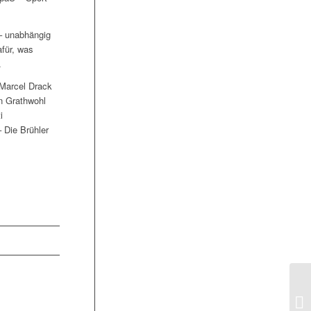
 – unabhängig
afür, was
.
 Marcel Drack
an Grathwohl
i
 Die Brühler