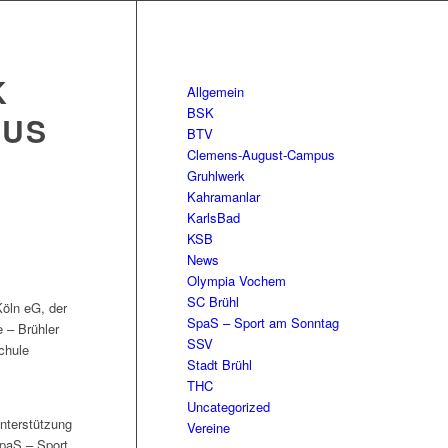
K
Allgemein
BSK
AUS
BTV
Clemens-August-Campus
Gruhlwerk
Kahramanlar
KarlsBad
KSB
News
Olympia Vochem
SC Brühl
Köln eG, der
SpaS – Sport am Sonntag
 – Brühler
SSV
chule
Stadt Brühl
THC
Uncategorized
Unterstützung
Vereine
SpaS – Sport