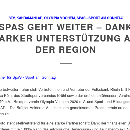
BTV
,
KAHRAMANLAR
,
OLYMPIA VOCHEM
,
SPAS - SPORT AM SONNTAG
SPAS GEHT WEITER – DAN
TARKER UNTERSTÜTZUNG 
DER REGION
rbstwetter trafen sich Vertreterinnen und Vertreter der Volksbank Rhein-Erft-
e Köln, des Stadtsportverbandes Brühl sowie der drei durchführenden Vereine
79 e.V., Boxsportverein Olympia Vochem 2020 e.V. und Sport- und Bildungss
– Die Brühler Helden e.V. – zu einem gemeinsamen Pressetermin an der
hule.
to steht stellvertretend für eine starke Partnerschaft: Dank der finanziellen 
rderer mit je 1.000€ kann das erfolgreiche Bewegungs- und Teilhabeprojekt „