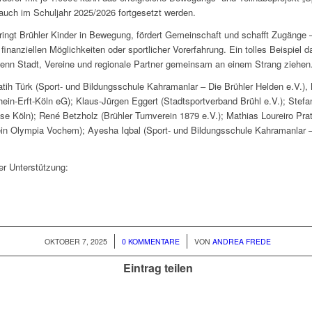
uch im Schuljahr 2025/2026 fortgesetzt werden.
ringt Brühler Kinder in Bewegung, fördert Gemeinschaft und schafft Zugänge
finanziellen Möglichkeiten oder sportlicher Vorerfahrung. Ein tolles Beispiel d
wenn Stadt, Vereine und regionale Partner gemeinsam an einem Strang ziehen
 Fatih Türk (Sport- und Bildungsschule Kahramanlar – Die Brühler Helden e.V.),
ein-Erft-Köln eG); Klaus-Jürgen Eggert (Stadtsportverband Brühl e.V.); Stef
se Köln); René Betzholz (Brühler Turnverein 1879 e.V.); Mathias Loureiro Prat
in Olympia Vochem); Ayesha Iqbal (Sport- und Bildungsschule Kahramanlar –
er Unterstützung:
/
/
OKTOBER 7, 2025
0 KOMMENTARE
VON
ANDREA FREDE
Eintrag teilen