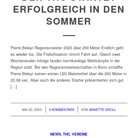
ERFOLGREICH IN DEN
SOMMER
Pierre Beleyi Regionsmeister 2023 über 200 Meter Endlich geht
es wieder los. Die Freiluftsaison nimmt Fahrt auf. Gleich zwei
Wochenenden infolge fanden hochkarätige Wettkämpfe in der
Region statt. Bei den Regionsmeisterschaften in Bonn schaffte
Pierre Beleyi seinen ersten U20 Meistertitel über die 200 Meter in
23,08 sec. Aber auch die anderen Starter präsentierten sich gut
[…]
/
/
MAI 20, 2023
0 KOMMENTARE
VON
ANNETTE GROLL
NEWS
,
THC
,
VEREINE