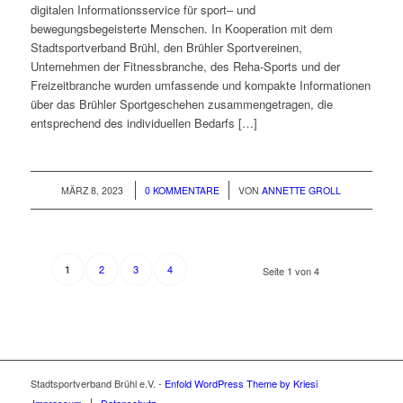
digitalen Informationsservice für sport– und
bewegungsbegeisterte Menschen. In Kooperation mit dem
Stadtsportverband Brühl, den Brühler Sportvereinen,
Unternehmen der Fitnessbranche, des Reha-Sports und der
Freizeitbranche wurden umfassende und kompakte Informationen
über das Brühler Sportgeschehen zusammengetragen, die
entsprechend des individuellen Bedarfs […]
/
/
MÄRZ 8, 2023
0 KOMMENTARE
VON
ANNETTE GROLL
2
3
4
1
Seite 1 von 4
Stadtsportverband Brühl e.V. -
Enfold WordPress Theme by Kriesi
Impressum
Datenschutz