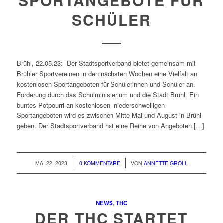
SPORTANGEBOTE FÜR
SCHÜLER
Brühl, 22.05.23: Der Stadtsportverband bietet gemeinsam mit
Brühler Sportvereinen in den nächsten Wochen eine Vielfalt an
kostenlosen Sportangeboten für Schülerinnen und Schüler an.
Förderung durch das Schulministerium und die Stadt Brühl. Ein
buntes Potpourri an kostenlosen, niederschwelligen
Sportangeboten wird es zwischen Mitte Mai und August in Brühl
geben. Der Stadtsportverband hat eine Reihe von Angeboten […]
/
/
MAI 22, 2023
0 KOMMENTARE
VON
ANNETTE GROLL
NEWS
,
THC
DER THC STARTET