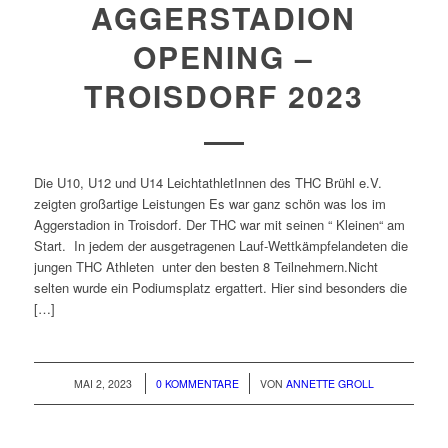
AGGERSTADION
OPENING –
TROISDORF 2023
Die U10, U12 und U14 LeichtathletInnen des THC Brühl e.V.
zeigten großartige Leistungen Es war ganz schön was los im
Aggerstadion in Troisdorf. Der THC war mit seinen “ Kleinen“ am
Start. In jedem der ausgetragenen Lauf-Wettkämpfelandeten die
jungen THC Athleten unter den besten 8 Teilnehmern.Nicht
selten wurde ein Podiumsplatz ergattert. Hier sind besonders die
[…]
/
/
MAI 2, 2023
0 KOMMENTARE
VON
ANNETTE GROLL