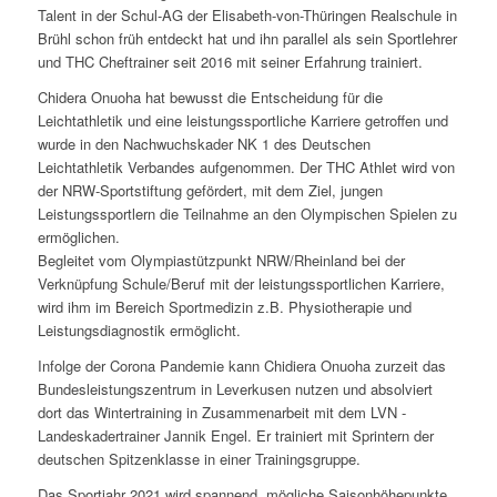
Talent in der Schul-AG der Elisabeth-von-Thüringen Realschule in
Brühl schon früh entdeckt hat und ihn parallel als sein Sportlehrer
und THC Cheftrainer seit 2016 mit seiner Erfahrung trainiert.
Chidera Onuoha hat bewusst die Entscheidung für die
Leichtathletik und eine leistungssportliche Karriere getroffen und
wurde in den Nachwuchskader NK 1 des Deutschen
Leichtathletik Verbandes aufgenommen. Der THC Athlet wird von
der NRW-Sportstiftung gefördert, mit dem Ziel, jungen
Leistungssportlern die Teilnahme an den Olympischen Spielen zu
ermöglichen.
Begleitet vom Olympiastützpunkt NRW/Rheinland bei der
Verknüpfung Schule/Beruf mit der leistungssportlichen Karriere,
wird ihm im Bereich Sportmedizin z.B. Physiotherapie und
Leistungsdiagnostik ermöglicht.
Infolge der Corona Pandemie kann Chidiera Onuoha zurzeit das
Bundesleistungszentrum in Leverkusen nutzen und absolviert
dort das Wintertraining in Zusammenarbeit mit dem LVN -
Landeskadertrainer Jannik Engel. Er trainiert mit Sprintern der
deutschen Spitzenklasse in einer Trainingsgruppe.
Das Sportjahr 2021 wird spannend, mögliche Saisonhöhepunkte